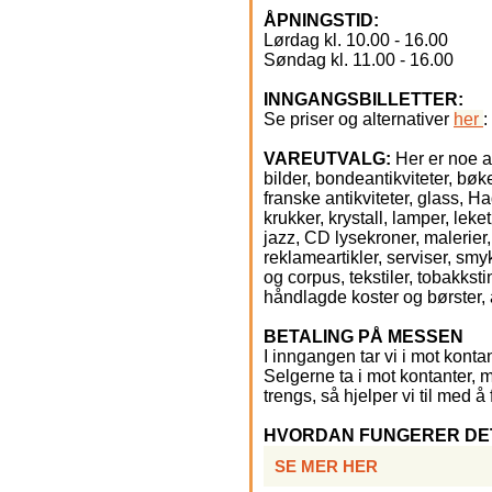
ÅPNINGSTID:
Lørdag kl. 10.00 - 16.00
Søndag kl. 11.00 - 16.00
INNGANGSBILLETTER:
Se priser og alternativer
her
:
VAREUTVALG:
Her er noe av
bilder, bondeantikviteter, bøker
franske antikviteter, glass, 
krukker, krystall, lamper, leket
jazz, CD lysekroner, malerier
reklameartikler, serviser, smy
og corpus, tekstiler, tobakksti
håndlagde koster og børster,
BETALING PÅ MESSEN
I inngangen tar vi i mot kontan
Selgerne ta i mot kontanter, 
trengs, så hjelper vi til med å
HVORDAN FUNGERER DE
SE MER HER