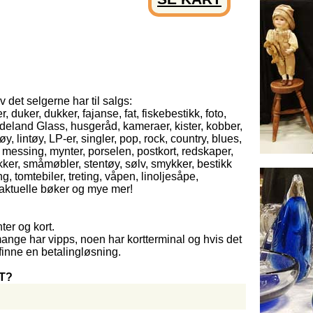
 det selgerne har til salgs:
, duker, dukker, fajanse, fat, fiskebestikk, foto,
Hadeland Glass, husgeråd, kameraer, kister, kobber,
øy, lintøy, LP-er, singler, pop, rock, country, blues,
, messing, mynter, porselen, postkort, redskaper,
kker, småmøbler, stentøy, sølv, smykker, bestikk
ng, tomtebiler, treting, våpen, linoljesåpe,
 aktuelle bøker og mye mer!
ter og kort.
mange har vipps, noen har kortterminal og hvis det
 finne en betalingløsning.
T?